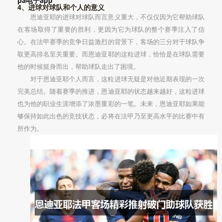
pa电子app
4、进球对球队和个人的意义
恩迪亚耶的进球对球队而言意义重大，不仅仅因为它帮助球队
在客场取得了重要的胜利，更因为它为球队的整个赛季注入了信
心。在法甲赛季的竞争日益激烈的背景下，客场的三分对于球队争
取更高排名至关重要。而恩迪亚耶的这粒进球，恰恰是在球队需要
他的时候挺身而出，帮助球队走出了困境。
对于恩迪亚耶个人而言，这粒进球无疑是对他近期表现的一次
完美总结。随着赛季的推进，恩迪亚耶的状态越来越好，这粒进球
也为他的职业生涯增添了浓墨重彩的一笔。未来，恩迪亚耶如果能
够保持如此出色的竞技状态，必将在法甲乃至更高水平的比赛中有
所作为。