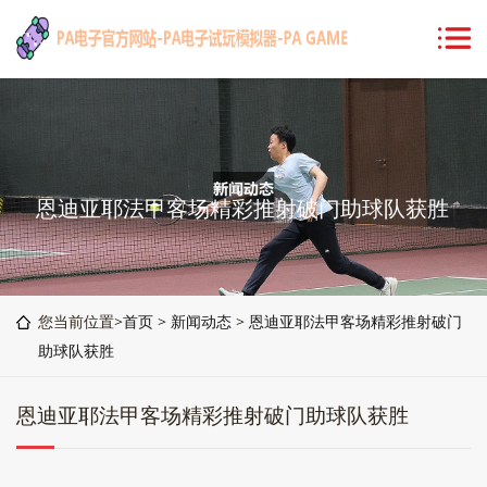
恩迪亚耶法甲客场精彩推射破门助球队获胜
您当前位置>
首页
>
新闻动态
>
恩迪亚耶法甲客场精彩推射破门
助球队获胜
恩迪亚耶法甲客场精彩推射破门助球队获胜