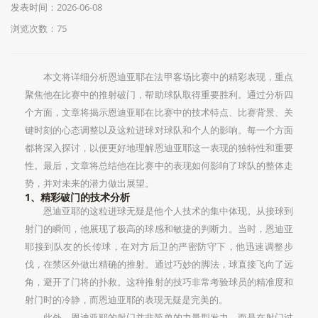
发表时间：2026-06-08
浏览次数：75
本文将详细分析恩迪亚耶在法甲客场比赛中的精彩表现，重点
聚焦他在比赛中的推射破门，帮助球队取得重要胜利。通过分析四
个方面，文章将揭示恩迪亚耶在比赛中的技术特点、比赛背景、关
键时刻的心态调整以及这粒进球对球队和个人的影响。每一个方面
都将深入探讨，以便更好地理解恩迪亚耶这一表现的独特性和重要
性。最后，文章将总结他在比赛中的表现如何影响了球队的整体走
势，并对未来的潜力做出展望。
1、精彩破门的技术分析
恩迪亚耶的这粒进球无疑是他个人技术的集中体现。从接球到
射门的瞬间，他展现了极高的球感和敏捷的判断力。当时，恩迪亚
耶接到队友的长传球，在对方后卫的严密防守下，他迅速调整步
伐，在禁区外做出精确的推射。通过巧妙的脚法，球直接飞向了远
角，避开了门将的扑救。这种推射的技巧非常考验球员的精准度和
射门时的冷静，而恩迪亚耶的表现无疑是完美的。
此外，恩迪亚耶的射门并非简单的力量型发力，而是在射门过