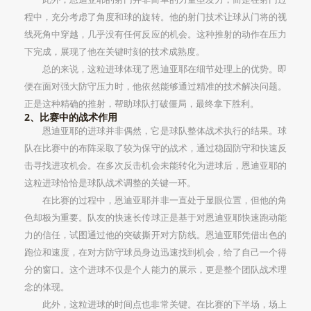
程中，充分考虑了角度和球的旋转。他的射门技术让球从门将的视
线死角中穿越，几乎没有任何反应的机会。这种推射的动作在压力
下完成，展现了他在关键时刻的技术成熟度。
总的来说，这粒进球体现了恩迪亚耶在细节处理上的优势。即
便在面对强大防守压力时，他依然能够通过精准的技术解决问题。
正是这种精确的推射，帮助球队打破僵局，最终拿下胜利。
2、比赛中的战术作用
恩迪亚耶的进球并非偶然，它是球队整体战术执行的结果。球
队在比赛中的布阵采取了较为保守的战术，通过稳固防守和快速反
击寻找进攻机会。在多次反击机会未能转化为进球后，恩迪亚耶的
这粒进球恰恰是球队战术调整的关键一环。
在比赛的过程中，恩迪亚耶并非一直处于显眼位置，但他的角
色却极为重要。队友的快速长传球正是基于对恩迪亚耶快速跑动能
力的信任，试图通过他的突破撕开对方防线。恩迪亚耶凭借出色的
跑位和速度，在对方防守球员身边迅速找到机会，给了自己一个得
分的窗口。这个进球不仅是个人能力的展示，更是整个团队战术理
念的体现。
此外，这粒进球的时间点也非常关键。在比赛的下半场，场上