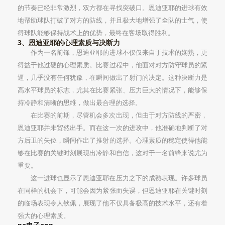
的节奏已经非常激烈，双方都在寻找突破口。恩迪亚耶的进球有效
地帮助球队打破了对方的防线，并且极大地增强了全队的士气，使
得球队能够保持战术上的优势，最终在客场取得胜利。
3、恩迪亚耶的心理素质与决断力
作为一名前锋，恩迪亚耶的进球不仅仅来自于技术的娴熟，更
得益于他过硬的心理素质。比赛过程中，他面对对方防守球员的紧
逼，几乎没有任何犹豫，在瞬间做出了射门的决定。这种决断力是
高水平球员的标志，尤其在比赛紧张、压力巨大的情况下，能够保
持冷静和清晰的思维，做出最合理的选择。
在比赛的前期，尽管机会多次出现，但由于对方防线的严密，
恩迪亚耶并未贸然出手。而在这一次的进攻中，他准确地判断了对
方后卫的失位，瞬间作出了推射的选择。心理素质的稳定使得他能
够在比赛的关键时刻展现出冷静和自信，这对于一名前锋来说尤为
重要。
这一进球也显示了恩迪亚耶在压力之下的成熟表现。许多球员
在同样的机会下，可能会因为紧张而失误，但恩迪亚耶在关键时刻
的临场表现令人钦佩，展现了他不仅具备极高的技术水平，还有着
强大的心理素质。