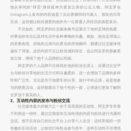
他从单纯的“球员”身份延伸为更加立体的公众人物。阿圭罗在
Instagram上发布的内容涵盖了从比赛瞬间到与家人、朋友的日常
互动，这些都让粉丝感受到他作为一位普通人所经历的喜怒哀乐。
不仅如此，阿圭罗的社交媒体账号还展示了他对足球的热爱、
对事业的专注以及对生活中各种事物的兴趣。例如，他在足球场上
的英勇表现、训练的点滴与比赛后的庆祝瞬间，都通过社交媒体传
递给了球迷。这些内容不仅让粉丝感到亲近，也让阿圭罗的形象更
加立体，增强了他个人品牌的认同感。
阿圭罗的个人品牌不仅体现在他的职业生涯上，还通过社交平
台与粉丝分享他的生活方式和兴趣爱好，进一步增加了品牌的多样
性和广泛性。无论是关于他爱车的分享、旅行中的点滴，还是他参
与的慈善活动，这些都展示了他个性的一面，让球迷们更加了解阿
圭罗这个真实的人。
2、互动性内容的发布与粉丝交流
社交媒体最大的魅力之一在于其高度的互动性。阿圭罗非常善
于利用这一特性，通过定期发布互动性强的内容与粉丝进行沟通和
交流。他不仅在自己的社交平台上分享个人生活，还经常组织一些
有趣的互动活动，让粉丝们有机会参与其中。这种互动性不仅增强