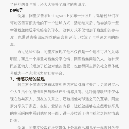
了粉丝的参与感，还大大提升了粉丝的忠诚度。
pa电子
例如，阿圭罗曾在Instagram上发布一张照片，邀请粉丝们在
评论区留言预测他的下一个进球方式，活动结束后，他会抽取一些
幸运粉丝赠送亲笔签名的球衣。这种方式不仅增加了粉丝们的参与
度，也通过直接回应粉丝的留言和评论，拉近了与球迷之间的距
离。
通过这些互动，阿圭罗展现了他不仅仅是一个遥不可及的足球
明星，而是一个愿意与粉丝分享心情、回应粉丝问题的人。这种亲
民的互动方式增加了粉丝对他的喜爱，也使得阿圭罗的社交媒体账
号成为一个充满活力的社交平台。
3、情感联结的呈现
阿圭罗不仅通过发布比赛相关内容吸引粉丝关注，更通过展示
个人生活中的感情世界与粉丝产生情感共鸣。这种情感联结不仅体
现在他与家人、朋友的关系上，还包括他与球迷之间的互动。阿圭
罗分享关于家庭、友情、爱情的内容，让粉丝能够在这些看似平凡
的生活瞬间中看到他的另一面，进一步拉近了他与粉丝之间的情感
距离。
例如，阿圭罗经常在社交媒体上分享自己和儿子一起度过的亲