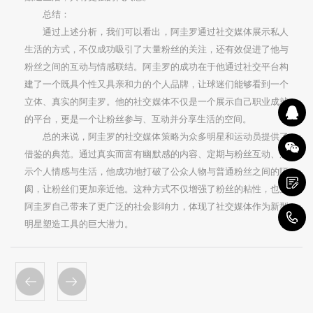
总结：
通过上述分析，我们可以看出，阿圭罗通过社交媒体展示私人
生活的方式，不仅成功吸引了大量粉丝的关注，还有效促进了他与
粉丝之间的互动与情感联结。阿圭罗的成功在于他通过社交平台构
建了一个既具个性又具亲和力的个人品牌，让球迷们能够看到一个
立体、真实的阿圭罗。他的社交媒体不仅是一个展示自己职业成就
的平台，更是一个让粉丝参与、互动并分享生活的空间。
总的来说，阿圭罗的社交媒体策略为众多明星和运动员提供了
借鉴的典范。通过真实而富有幽默感的内容、定期与粉丝互动、展
示个人情感与生活，他成功地打破了公众人物与普通粉丝之间的隔
阂，让粉丝们更加亲近他。这种方式不仅增强了粉丝的粘性，也为
阿圭罗自己带来了更广泛的社会影响力，体现了社交媒体作为新型
1
明星塑造工具的巨大潜力。