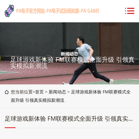
足球游戏新体验 FM联赛模式全面升级 引领真
实模拟新潮流
您当前位置>
首页
>
新闻动态
>
足球游戏新体验 FM联赛模式全
面升级 引领真实模拟新潮流
足球游戏新体验 FM联赛模式全面升级 引领真实模拟新潮流