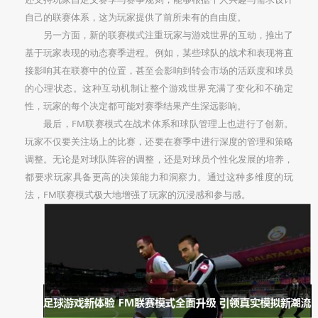
自己的联赛体系，这为玩家提供了前所未有的自由度。
另一方面，新的联赛模式注重玩家与游戏世界的互动，推出了
基于玩家表现的动态赛季进程。例如，某些球队的战术和表现将直
接影响其在联赛中的位置，甚至会影响到转会市场的活跃度和球员
的心理状态。这种互动机制让整个游戏世界充满了变化和不确定
性，玩家的每个决定都可能对赛季结果产生深远影响。
最后，FM联赛模式在战术体系和球队管理上也进行了创新。
玩家不仅要关注场上的比赛，还要在赛季中进行深度的管理和策略
调整。无论是对球队阵容的调整，还是对球员个性化发展的培养，
都要求玩家具备更高的决策能力和洞察力。通过这种多维度的玩
法，FM联赛模式极大地增强了玩家的沉浸感和参与感。