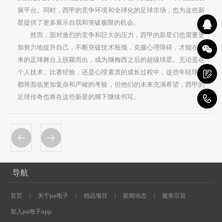
展平台。同时，西甲的竞争环境和全球化的足球市场，也为这些新
星提供了更多展示自我和突破极限的机会。
然而，面对激烈的竞争和巨大的压力，西甲的新星们也需要更
加努力地提升自己，不断突破技术瓶颈，克服心理障碍，才能在未
来的足球舞台上脱颖而出，成为继梅西之后的超级球星。无论是在
个人技术、比赛经验，还是心理素质的成长过程中，这些年轻球员
都将面临更加复杂和严峻的考验，但他们的未来充满希望，西甲的
足球传奇也将在这些新星的脚下继续书写。
1
导航
首页
关于pa电子
精品项目
新闻动态
服务宗旨
加入pa电子app