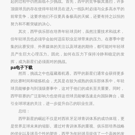
起的过程中仍然面临不少挑战。首先，西甲的竞争极其激烈，许多
顶级球员的存在使得年轻球员在进入一线队时必须与众多高水平的
前辈竞争，这要求他们不仅要具备极高的天赋，还要有持之以恒的
努力和不断突破的决心。
其次，西甲俱乐部在培养年轻球员时，虽然注重技术和战术，
但年轻球员也必须学会如何适应职业足球带来的压力。在赛季中密
集的比赛安排、外界媒体的关注以及球迷的期待，都可能对年轻球
员产生巨大心理压力。因此，如何在压力下保持冷静和稳定的发
挥，成为新星们必须面对的挑战。
pa电子下载
然而，挑战之中也蕴藏着机遇。西甲的新星们通常会获得更多
的比赛时间和锻炼机会，尤其是在较为成熟的俱乐部体系中，年轻
球员能够参与到顶级赛事中，这对于他们的成长至关重要。同时，
西甲联赛的广泛影响力也使得这些球员能够迅速走向国际舞台，吸
引全球球迷的关注，进一步提升自己的职业生涯。
总结：
西甲新星的崛起不仅是对西班牙足球青训体系的成功体现，更
是世界足球未来的缩影。通过对青训体系的重视、俱乐部培养战略
的优化以及球员个性的塑造，西甲为年轻球员提供了一个高效的发