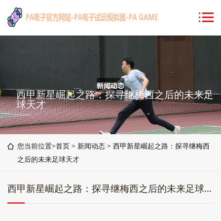
西甲新星崛起之路：探寻继梅西之后的未来足
球天才
您当前位置>
首页
>
新闻动态
>
西甲新星崛起之路：探寻继梅西
之后的未来足球天才
西甲新星崛起之路：探寻继梅西之后的未来足球天才