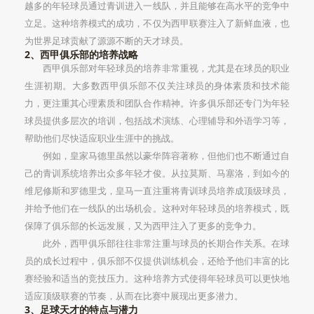
越多的年轻球员通过青训进入一线队，并且能够在高水平的竞争中
立足。这种培养模式的成功，不仅为西甲联赛注入了新鲜血液，也
为世界足球贡献了源源不断的天才球员。
2、西甲俱乐部的培养战略
西甲俱乐部对年轻球员的培养非常重视，尤其是在球员的职业
生涯初期。大多数西甲俱乐部不仅关注球员的身体素质和技术能
力，更注重其心理素质和团队合作精神。许多俱乐部还专门为年轻
球员提供多层次的培训，包括战术演练、心理辅导和外语学习等，
帮助他们尽快适应职业生涯中的挑战。
例如，皇家马德里虽然以豪华阵容著称，但他们也不断通过自
己的青训系统培养出众多年轻才俊。从拉莫斯、马塞洛，到如今的
维尼修斯和罗德里戈，皇马一直注重将青训球员培养成顶级球员，
并给予他们在一线队的出场机会。这种对年轻球员的培养模式，既
保障了俱乐部的长远发展，又为西甲注入了更多的竞争力。
此外，西甲俱乐部往往非常注重与球员的长期合作关系。在球
员的成长过程中，俱乐部不仅提供训练机会，还给予他们丰富的比
赛经验和适当的竞技压力。这种培养方式使得年轻球员可以更快地
适应顶级联赛的节奏，从而在比赛中展现出更多潜力。
3、足球天才的特点与潜力